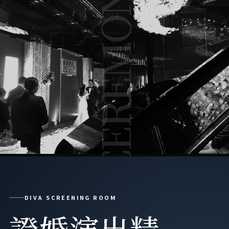
CEREMONY
DIVA SCREENING ROOM
證婚演出精