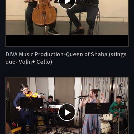
▶
DIVA Music Production-Queen of Shaba (stings
duo- Volin+ Cello)
▶