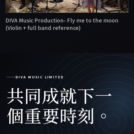
DIVA Music Production- Fly me to the moon
(Violin + full band reference)
DIVA MUSIC LIMITED
共同成就下一
個重要時刻。